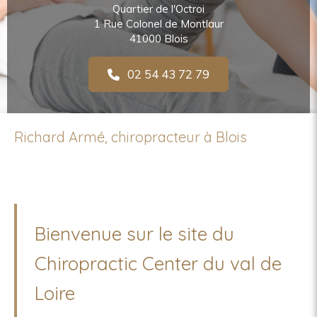
Quartier de l'Octroi
1 Rue Colonel de Montlaur
41000
Blois
02 54 43 72 79
Richard Armé, chiropracteur à Blois
Bienvenue sur le site du
Chiropractic Center du val de
Loire